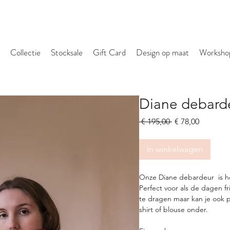
Collectie
Stocksale
Gift Card
Design op maat
Worksho
Diane debard
Normale
Verkoopp
 € 195,00 
€ 78,00
prijs
In winkelwagen
Onze Diane debardeur is he
Perfect voor als de dagen f
te dragen maar kan je ook 
shirt of blouse onder.