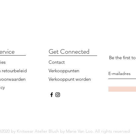
ervice
Get Connected
Be the first 
ies
Contact
 retourbeleid
Verkooppunten
voorwaarden
Verkooppunt worden
icy
2020 by Knitwear Atelier Blush by Marie Van Loo. All rights reserved