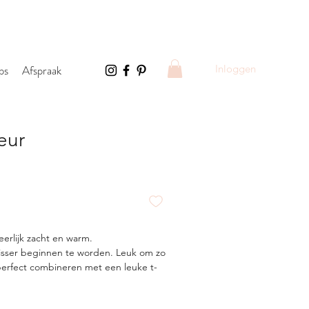
ps
Afspraak
Inloggen
eur
rijs
erlijk zacht en warm.
risser beginnen te worden. Leuk om zo
perfect combineren met een leuke t-