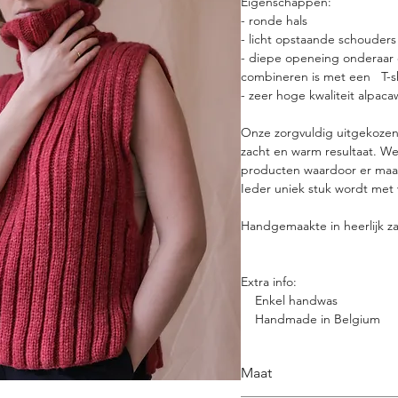
Eigenschappen:
- ronde hals
- licht opstaande schouders
- diepe openeing onderaar 
combineren is met een T-shi
- zeer hoge kwaliteit alpaca
Onze zorgvuldig uitgekozen 
zacht en warm resultaat. We
producten waardoor er maar
Ieder uniek stuk wordt met 
Handgemaakte in heerlijk za
Extra info:
Enkel handwas
Handmade in Belgium
Maat