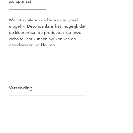
jou op maat!
__________________
We fotograferen de kleuren zo goed
mogelijk. Desondanks is het mogelijk dat
de kleuren van de producten op onze
website licht kunnen awijken van de
daardwerkerlijke kleuren.
Verzending
Alle items worden on demand en
Samenstelling
handgemaakt. Houd er rekening mee
dat het een 14 tal dagen duurt voor
Samenstelling:
verzending.
Was instructies
35% Ultra fine alpacawol
Dringende bestelling? Contacteer ons
35% mohair
gerust.