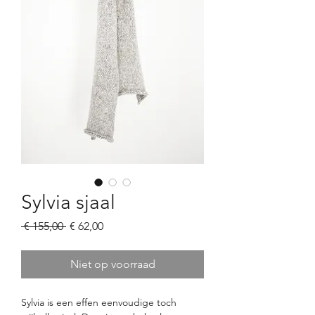
Sylvia sjaal
Normale
Verkoopprijs
 € 155,00 
€ 62,00
prijs
Niet op voorraad
Sylvia is een effen eenvoudige toch