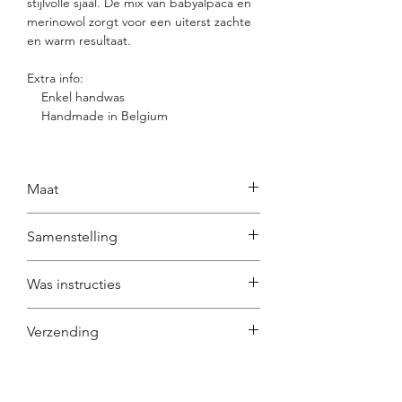
stijlvolle sjaal. De mix van babyalpaca en
merinowol zorgt voor een uiterst zachte
en warm resultaat.
Extra info:
Enkel handwas
Handmade in Belgium
Maat
190cm / 40cm
Samenstelling
70% baby alpaca
Was instructies
10% merinowol
20% polyester
ENKEL HANDWAS!
Verzending
Je knit bevat merinowol, dit staat
bekend om zijn zelfrenigend
Gratis verzending.Items uit de Archive
eigenschappen. Heeft je knit een
sale worden niet retour genomen.
geurtje? Enkele uren buiten hangen is